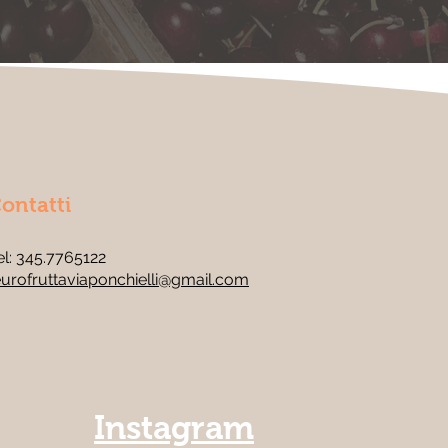
ontatti
el: 345.7765122
urofruttaviaponchielli@gmail.com
Instagram