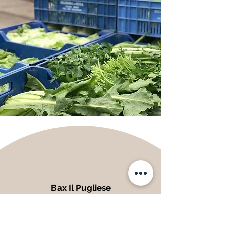
Bax Il Pugliese
Via Amilcare Ponchielli, 94
61122 Pesaro