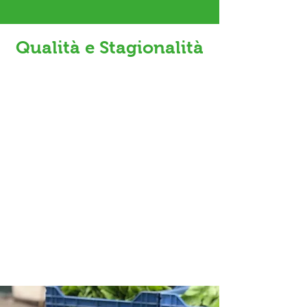
Qualità e Stagionalità
Oltre ai
prodotti locali,
proponiamo
anche le migliori specialità delle altre
regioni
, famose per il loro gusto
autentico e genuino. La
stagionalità
è un
aspetto fondamentale della nostra
selezione, assicurandoti
prodotti raccolti
al momento giusto
per esaltarne il
sapore e le proprietà nutritive. Che tu stia
cercando ingredienti per una ricetta
speciale o semplicemente i prodotti
migliori per la tua tavola quotidiana, da
Bax il Pugliese troverai sempre ciò di cui
hai bisogno.