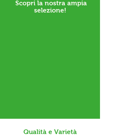
Scopri la nostra ampia
selezione!
Esplora l’autentica esperienza dei vini
sfusi di
Bax Il Pugliese.
Offriamo una
selezione accurata di vini sfusi
provenienti da diverse regioni italiane:
dai
rossi intensi ai bianchi freschi e
aromatici,
inclusi Pecorino, Chardonnay e
molte altre varietà, i nostri vini sfusi sono
perfetti per chi desidera assaporare il
gusto genuino e la qualità senza
compromessi.
Qualità e Varietà