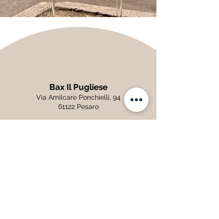
Bax Il Pugliese
Via Amilcare Ponchielli, 94
61122 Pesaro
Orari di apertura
lunedì - sabato: 08:00 - 20:00
domenica: 08:00 - 13:00
Contatti
Tel:
345.7765122
eurofruttaviaponchielli@gmail.com