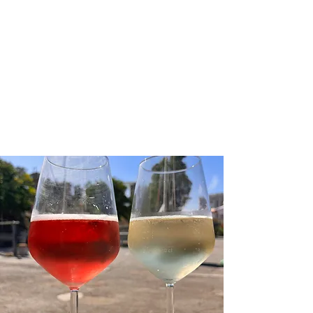
Acquistare vini sfusi da Bax significa
godere di
vini di alta qualità a prezzi
accessibili.
La nostra gamma include
diverse varietà per soddisfare ogni
palato, garantendo sempre il meglio
della tradizione vinicola italiana. Che tu
preferisca un rosso corposo o un bianco
fresco e fruttato, troverai il vino sfuso
ideale per te.